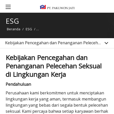
Kebijakan Keamanan dan Kualitas Produk
Produk Berkualitas dan Kepuasan
ESG
Pelanggan
Beranda
/
ESG
/
Kebijakan Pencegahan dan Penanganan Peleceha
Lingkungan
CSR
Kebijakan Pencegahan dan Penanganan Pelecehan Seksual di Lingkungan Kerja
Kebijakan Pencegahan dan
Penanganan Pelecehan Seksual
di Lingkungan Kerja
Pendahuluan
Perusahaan kami berkomitmen untuk menciptakan
lingkungan kerja yang aman, termasuk membangun
lingkungan yang bebas dari segala bentuk pelecehan
seksual. Kami percaya bahwa setiap karyawan berhak