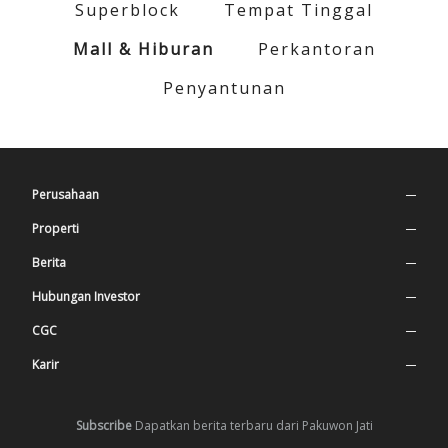
Superblock
Tempat Tinggal
Mall & Hiburan
Perkantoran
Penyantunan
Perusahaan
Profil Perusahaan
Properti
Nilai Perusahaan
Superblock
Berita
Sejarah
Tempat Tinggal
Press Release
Hubungan Investor
Manajemen
Mall & Hiburan
Berita Terbaru
Informasi Saham
CGC
Struktur Organisasi
Perkantoran
Annual Report
Tata Kelola Perusahaan
Karir
Struktur Kepemilikan
Penyantunan
Financial Statement
Sekretaris Perusahaan
Lowongan
Subscribe
Dapatkan berita terbaru dari Pakuwon Jati
Struktur Group
Company Update
Magang