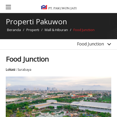
Pakuwon Mall Bekasi
Pakuwon Mall Solo Baru
Properti Pakuwon
Pakuwon Mall Jogja
Beranda
/
Properti
/
Mall & Hiburan
/
Food Junction
Pakuwon Mall Nusantara
Pakuwon Mall Batam
Food Junction
Food Junction
Lokasi :
Surabaya