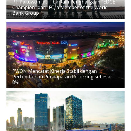
PT Pakuwon Jati Tbk Raih Penghargaan “EDGE
Champion” dari IFC, a Member of the World
Bank Group
PWON Mencatat Kinerja Stabil dengan
Pertumbuhan Pendapatan Recurring sebesar
8%