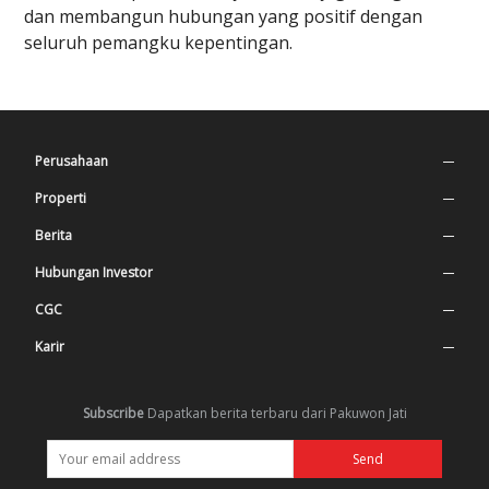
dan membangun hubungan yang positif dengan
seluruh pemangku kepentingan.
Perusahaan
Profil Perusahaan
Properti
Nilai Perusahaan
Superblock
Berita
Sejarah
Tempat Tinggal
Press Release
Hubungan Investor
Manajemen
Mall & Hiburan
Berita Terbaru
Informasi Saham
CGC
Struktur Organisasi
Perkantoran
Annual Report
Tata Kelola Perusahaan
Karir
Struktur Kepemilikan
Penyantunan
Financial Statement
Sekretaris Perusahaan
Lowongan
Subscribe
Dapatkan berita terbaru dari Pakuwon Jati
Struktur Group
Company Update
Magang
Lembaga Profesional
Announcement