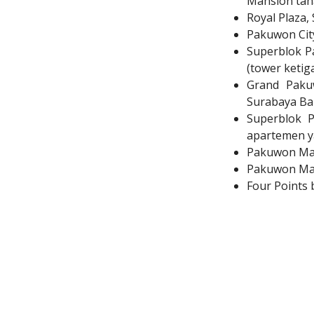
Mansion tah
Royal Plaza,
Pakuwon Cit
Superblok
P
(tower keti
Grand Paku
Surabaya Ba
Superblok P
apartemen 
Pakuwon Mall
Pakuwon Mall
Four Points 