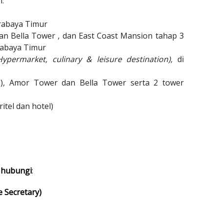
.
rabaya Timur
dan Bella Tower , dan East Coast Mansion tahap 3
abaya Timur
Hypermarket, culinary & leisure destination),
di
el), Amor Tower dan Bella Tower serta 2 tower
itel dan hotel)
n hubungi
:
e Secretary)