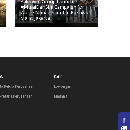
Pakuwon Group Launches
#MulaiDariSini Campaign for
Waste Management in Pakuwon
Malls, Jakarta
GC
Karir
ta Kelola Perusahaan
Lowongan
kretaris Perusahaan
Magang