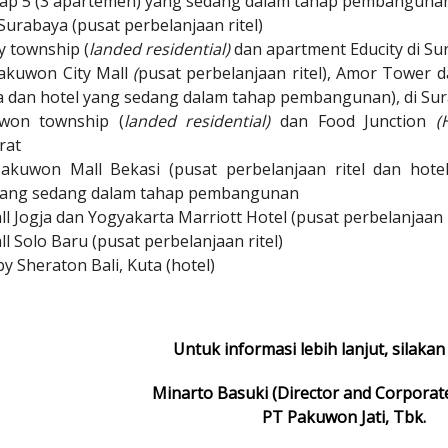
ap 5 (3 apartemen) yang sedang dalam tahap pembangunan
 Surabaya (pusat perbelanjaan ritel)
y township (
landed residential)
dan apartment Educity
di Su
akuwon City Mall
(
pusat perbelanjaan ritel), Amor Tower 
ga dan hotel yang sedang dalam tahap pembangunan), di
Sur
won township (
landed residential)
dan Food Junction
(
rat
akuwon Mall Bekasi (pusat perbelanjaan ritel dan hot
yang sedang dalam tahap pembangunan
 Jogja dan Yogyakarta Marriott Hotel (pusat perbelanjaan r
 Solo Baru (pusat perbelanjaan ritel)
by Sheraton Bali, Kuta (hotel)
Untuk informasi lebih lanjut, silaka
Minarto Basuki (Director and Corporat
PT Pakuwon Jati, Tbk.