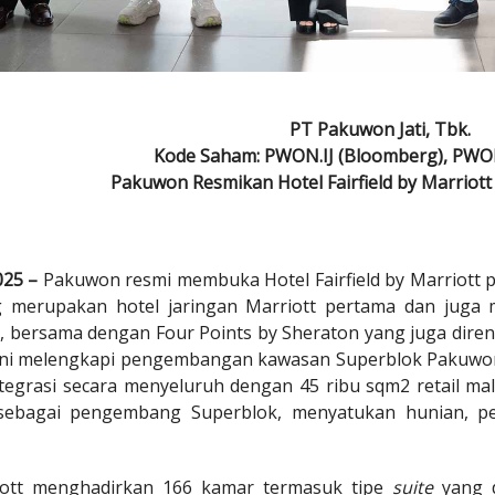
PT Pakuwon Jati, Tbk.
Kode Saham: PWON.IJ (Bloomberg), PWON
Pakuwon Resmikan Hotel Fairfield by Marriott
2025 –
Pakuwon resmi membuka Hotel Fairfield by Marriott 
g merupakan hotel jaringan Marriott pertama dan juga 
i, bersama dengan Four Points by Sheraton yang juga dire
ini melengkapi pengembangan kawasan Superblok Pakuwon Ma
ntegrasi secara menyeluruh dengan 45 ribu sqm2 retail ma
sebagai pengembang Superblok, menyatukan hunian, pe
riott menghadirkan 166 kamar termasuk tipe
suite
yang d