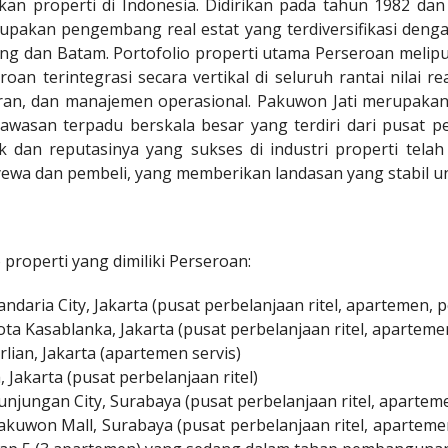
n properti di Indonesia. Didirikan pada tahun 1982 dan t
pakan pengembang real estat yang terdiversifikasi dengan
ang dan Batam. Portofolio properti utama Perseroan melipu
roan terintegrasi secara vertikal di seluruh rantai nilai r
ran, dan manajemen operasional. Pakuwon Jati merupakan
asan terpadu berskala besar yang terdiri dari pusat pe
ak dan reputasinya yang sukses di industri properti te
wa dan pembeli, yang memberikan landasan yang stabil unt
 properti yang dimiliki Perseroan:
ndaria City, Jakarta (pusat perbelanjaan ritel, apartemen, 
ta Kasablanka, Jakarta (pusat perbelanjaan ritel, apartem
lian, Jakarta (apartemen servis)
 Jakarta (pusat perbelanjaan ritel)
njungan City, Surabaya (pusat perbelanjaan ritel, apartem
kuwon Mall, Surabaya (pusat perbelanjaan ritel, aparteme