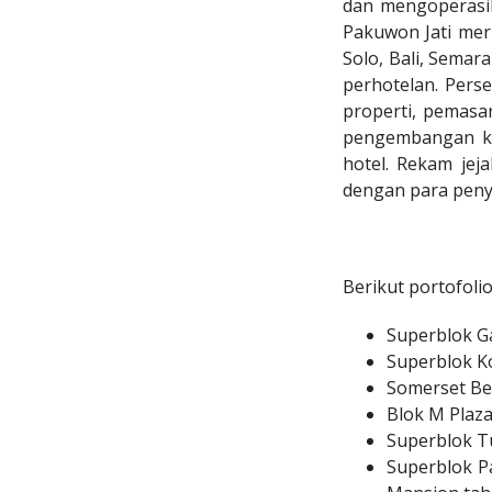
dan mengoperasika
Pakuwon Jati meru
Solo, Bali, Semar
perhotelan. Perse
properti, pemasa
pengembangan kaw
hotel. Rekam jej
dengan para penye
Berikut portofolio
Superblok Ga
Superblok Ko
Somerset Ber
Blok M Plaza,
Superblok Tu
Superblok Pa