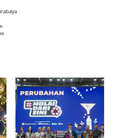
r
Surabaya
m
om