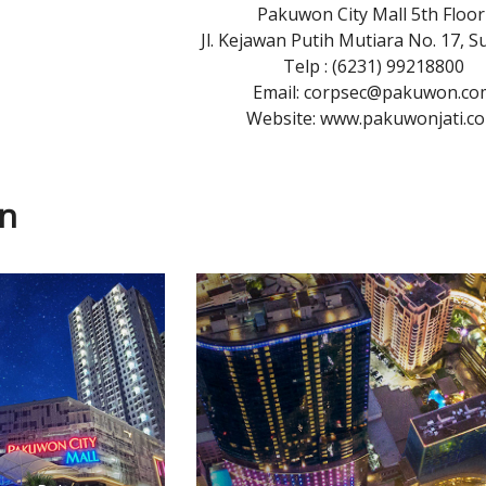
Pakuwon City Mall 5th Floo
Jl. Kejawan Putih Mutiara No. 17, 
Telp : (6231) 99218800
Email: corpsec@pakuwon.co
Website: www.pakuwonjati.c
in