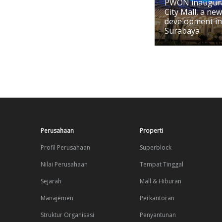
PWON inaugur
City Mall, a ne
development in
Surabaya
Perusahaan
Properti
Profil Perusahaan
Superblock
Nilai Perusahaan
Tempat Tinggal
Sejarah
Mall & Hiburan
Manajemen
Perkantoran
Struktur Organisasi
Penyantunan