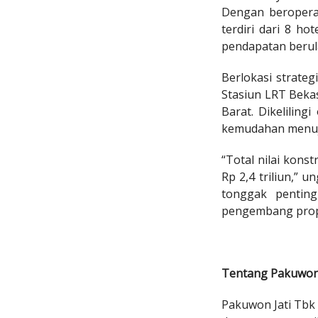
Dengan beroperas
terdiri dari 8 ho
pendapatan berul
Berlokasi strate
Stasiun LRT Beka
Barat. Dikeliling
kemudahan menuju
“Total nilai kons
Rp 2,4 triliun,”
tonggak pentin
pengembang prope
Tentang Pakuwon 
Pakuwon Jati Tbk