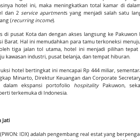
inya hotel ini, maka meningkatkan total kamar di dala
tel dan 2
service apartment
s yang menjadi salah satu la
ang (
recurring income
).
gis di pusat Kota dan dengan akses langsung ke Pakuwon 
si Barat. Hal ini memudahkan para tamu terkoneksi menuju
i oleh tiga jalan tol utama, hotel ini menjadi pilihan t
 kawasan industri, pusat belanja, dan tempat hiburan.
truksi hotel bertingkat ini mencapai Rp 444 miliar, semen
 ungkap Minarto, Direktur Keuangan dan Corporate Secret
g dalam ekspansi portofolio
hospitality
Pakuwon, sekal
rti terkemuka di Indonesia.
Jati
 (PWON: IDX) adalah pengembang real estat yang berpeng