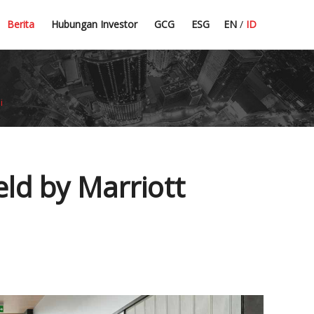
Press Release
Dividend Information
Tata Kelola Perusahaan
Pedoman Komite
Berita
Hubungan Investor
GCG
ESG
EN
/
ID
Berita Terbaru
Financial Highlight
Sekretaris Perusahaan
CSR
i
ld by Marriott