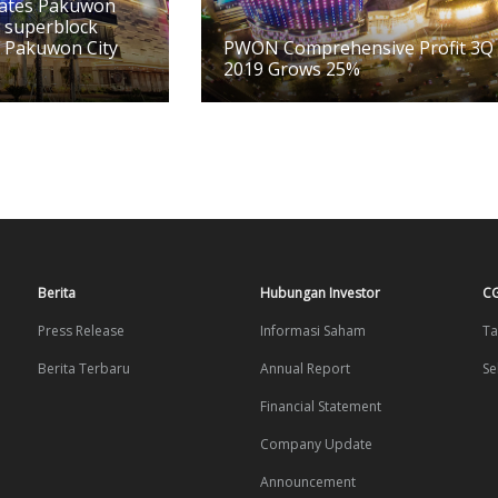
ates Pakuwon
w superblock
 Pakuwon City
PWON Comprehensive Profit 3Q
2019 Grows 25%
Berita
Hubungan Investor
C
Press Release
Informasi Saham
Ta
Berita Terbaru
Annual Report
Se
Financial Statement
Company Update
Announcement