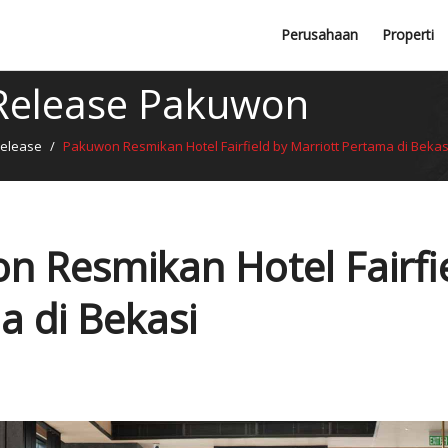
Lembaga Profesional
Perusahaan
Properti
Penghargaan
Release Pakuwon
Release
/
Pakuwon Resmikan Hotel Fairfield by Marriott Pertama di Bekas
 Resmikan Hotel Fairfie
a di Bekasi