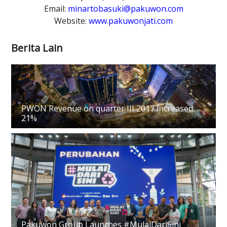
Email:
minartobasuki@pakuwon.com
Website:
www.pakuwonjati.com
Berita Lain
PWON Revenue on quarter III 2017 increased
21%
Pakuwon Group Launches #MulaiDariSini