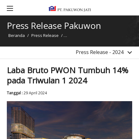
2017
2016
Press Release Pakuwon
2015
Beranda
/
Press Release
/
Laba Bruto PWON Tumbuh 14% pada Tr
2014
Berita
Press Release - 2024
Laba Bruto PWON Tumbuh 14%
pada Triwulan 1 2024
Tanggal :
29 April 2024