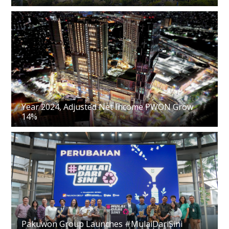
Year 2024, Adjusted Net Income PWON Grow
14%
Pakuwon Group Launches #MulaiDariSini