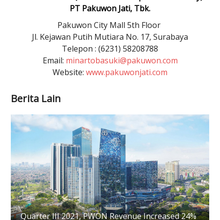
PT Pakuwon Jati, Tbk.
Pakuwon City Mall 5th Floor
Jl. Kejawan Putih Mutiara No. 17, Surabaya
Telepon : (6231) 58208788
Email:
minartobasuki@pakuwon.com
Website:
www.pakuwonjati.com
Berita Lain
Quarter III 2021, PWON Revenue Increased 24%