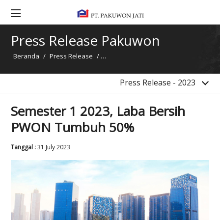
2017
2016
Press Release Pakuwon
2015
Beranda
/
Press Release
/
Semester 1 2023, Laba Bersih PWON 
2014
Berita
Press Release - 2023
Semester 1 2023, Laba Bersih
PWON Tumbuh 50%
Tanggal :
31 July 2023