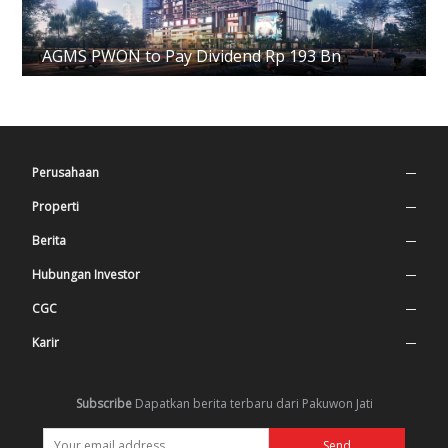
AGMS PWON to Pay Dividend Rp 193 Bn
Perusahaan
Profil Perusahaan
Properti
Nilai Perusahaan
Superblock
Berita
Sejarah
Tempat Tinggal
Press Release
Hubungan Investor
Manajemen
Mall & Hiburan
Berita Terbaru
Informasi Saham
CGC
Struktur Organisasi
Perkantoran
Annual Report
Tata Kelola Perusahaan
Karir
Struktur Kepemilikan
Penyantunan
Financial Statement
Sekretaris Perusahaan
Lowongan
Subscribe
Dapatkan berita terbaru dari Pakuwon Jati
Struktur Group
Company Update
Magang
Lembaga Profesional
Announcement