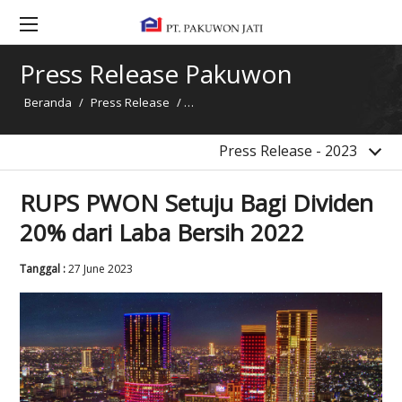
2017
2016
Press Release Pakuwon
2015
Beranda
/
Press Release
/
RUPS PWON Setuju Bagi Dividen 20% da
2014
Berita
Press Release - 2023
RUPS PWON Setuju Bagi Dividen
20% dari Laba Bersih 2022
Tanggal :
27 June 2023