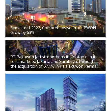
Semester I 2022, Comprehensive Profit PWON
Grow by 63%
PT Pakuwon Jati strengthens its foothold in its
core markets, Jakarta and Surabaya, through
the acquisition of 67.1% in PT Pakuwon Permai.